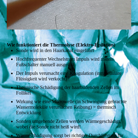
Wie funktioniert die Thermolyse (Elektro-Epilation)
Sonde wird in den Haarkanal eingeführt
Hochfrequenter Wechselstrom Impuls wird mittels
Fußschalter manuell ausgelöst
Der Impuls verursacht eine Koagulation (intrazelluläre
Flüssigkeit wird verkocht)
Thermische Schädigung der haarbildenden Zellen im
Follikel
Wirkung wie eine Mikrowelle (in Schwingung gebrachte
Wassermoleküle verursachen Reibung) = thermisch
Entwicklung
Sonden umgebende Zellen werden Wärmegeschädigt,
wobei die Sonde nicht heiß wird!
Wärmeschädigung sorgt bei richtiger Durchführung für