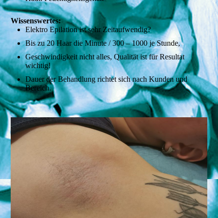
Wissenswertes:
Elektro Epilation ist sehr Zeitaufwendig?
Bis zu 20 Haar die Minute / 300 – 1000 je Stunde,
Geschwindigkeit nicht alles, Qualität ist für Resultat
wichtig!
Dauer der Behandlung richtet sich nach Kunden und
Bereich.