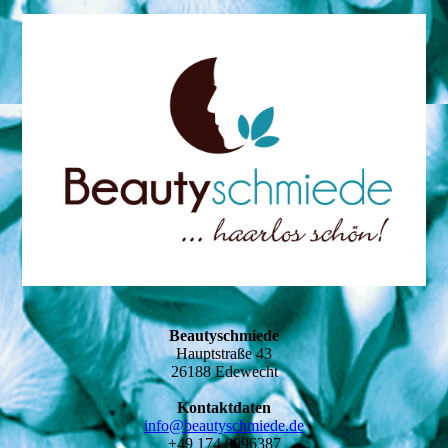
Beautyschmiede
Hauptstraße 43
26188 Edewecht
Kontaktdaten
info@beautyschmiede.de
+49 174 9096387