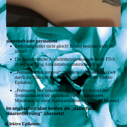
dauerhaft oder permanent
Bedeutung leider nicht gleich! Beides bedeutet nicht für
immer!
Die amerikanische Arzneimittelzulassungsbehörde FDA
(Food and Drug Aministration) unterscheidet so:
„Permanent hair removal“: (Entfernung) Haarfollikel wir
durch die Therapie zerstört (Ausschließlich der Elektro
Epilation)
„Permanent hair reduction“: (Reduktion) Anzahl der
Terminalhaare wird signifikant (deutlich)reduziert.
Mindesten für einen Haarwachstumszyklus (4-12 Monate)
Im englischen aber beides als „dauerhafte
Haarentfernung“ übersetzt
Elektro Epilation: