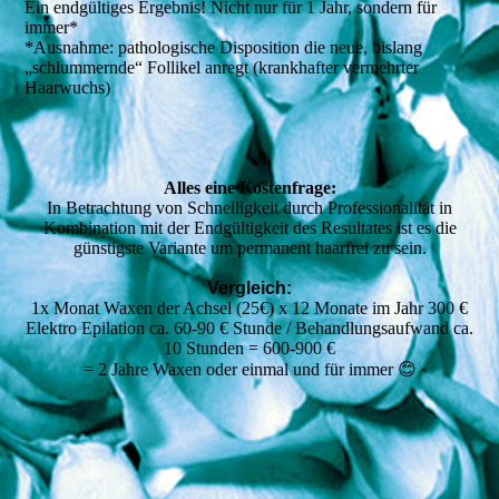
Ein endgültiges Ergebnis! Nicht nur für 1 Jahr, sondern für
immer*
*Ausnahme: pathologische Disposition die neue, bislang
„schlummernde“ Follikel anregt (krankhafter vermehrter
Haarwuchs)
Alles eine Kostenfrage:
In Betrachtung von Schnelligkeit durch Professionalität in
Kombination mit der Endgültigkeit des Resultates ist es die
günstigste Variante um permanent haarfrei zu sein.
Vergleich:
1x Monat Waxen der Achsel (25€) x 12 Monate im Jahr 300 €
Elektro Epilation ca. 60-90 € Stunde / Behandlungsaufwand ca.
10 Stunden = 600-900 €
= 2 Jahre Waxen oder einmal und für immer 😊