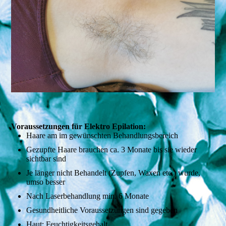
Voraussetzungen für Elektro Epilation:
Haare am im gewünschten Behandlungsbereich
Gezupfte Haare brauchen ca. 3 Monate bis sie wieder
sichtbar sind
Je länger nicht Behandelt (Zupfen, Waxen etc.) wurde,
umso besser
Nach Laserbehandlung min. 6 Monate
Gesundheitliche Voraussetzungen sind gegeben
Haut: Feuchtigkeitsgehalt