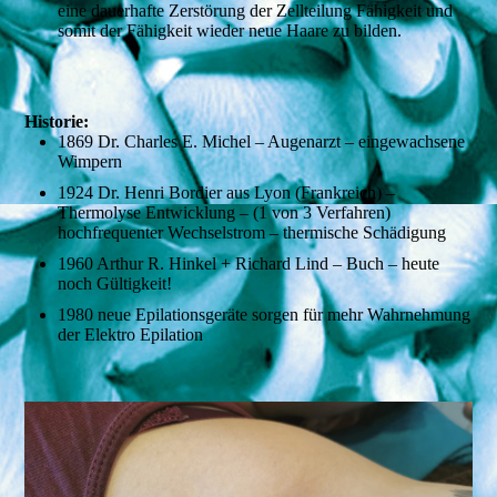
eine dauerhafte Zerstörung der Zellteilung Fähigkeit und
somit der Fähigkeit wieder neue Haare zu bilden.
Historie:
1869 Dr. Charles E. Michel – Augenarzt – eingewachsene
Wimpern
1924 Dr. Henri Bordier aus Lyon (Frankreich) –
Thermolyse Entwicklung – (1 von 3 Verfahren)
hochfrequenter Wechselstrom – thermische Schädigung
1960 Arthur R. Hinkel + Richard Lind – Buch – heute
noch Gültigkeit!
1980 neue Epilationsgeräte sorgen für mehr Wahrnehmung
der Elektro Epilation